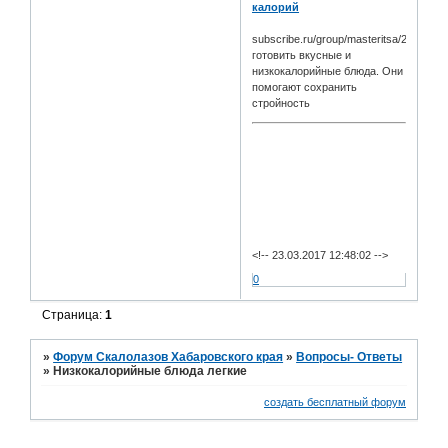
калорий
subscribe.ru/group/masteritsa/211178
готовить вкусные и
низкокалорийные блюда. Они
помогают сохранить
стройность
<!-- 23.03.2017 12:48:02 -->
0
Страница:
1
»
Форум Скалолазов Хабаровского края
»
Вопросы- Ответы
»
Низкокалорийные блюда легкие
создать бесплатный форум