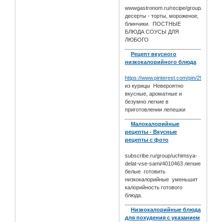
wwwgastronom.ru/recipe/group/1176Н
десерты - торты, мороженое,
блинчики. ПОСТНЫЕ
БЛЮДА СОУСЫ ДЛЯ
ЛЮБОГО
Рецепт вкусного
низкокалорийного блюда
https://www.pinterest.com/pin/293085
из курицы Невероятно
вкусные, ароматные и
безумно легкие в
приготовлении лепешки
Малокалорийные
рецепты - Вкусные
рецепты с фото
subscribe.ru/group/uchimsya-
delat-vse-sami/4010463 легкие
белые готовить
низкокалорийные уменьшит
калорийность готового
блюда.
Низкокалорийные блюда
для похудения с указанием