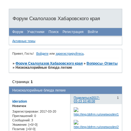
Форум Скалолазов Хабаровского края
Форум
Участники
Поиск
Регистрация
Войти
Активные темы
Привет, Гость!
Войдите
или
зарегистрируйтесь
.
»
Форум Скалолазов Хабаровского края
»
Вопросы- Ответы
»
Низкокалорийные блюда легкие
Страница:
1
Низкокалорийные блюда легкие
Поделиться
2017-
1
ideration
03-23 10:48:08
Новичок
Зарегистрирован
: 2017-03-20
Приглашений:
0
Сообщений:
3
Уважение:
[+0/-0]
Позитив:
[+0/-0]