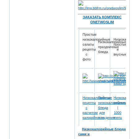
ЗАКАЗАТЬ КОМПЛЕКС
ONETWOSLIM
Простые
низкокалорийные
Низкокалорийн
Низкокалорийные
салаты
простые
праздничные
рецепты
и
блюда
с
вкусные
фото
Низкокалорийные
Простые
Низкокалорийн
рецепты
низкокалорийные
рецепты
с
блюда
|
расчетом
для
1000
калорийности
похудения
menu
Низкокалорийные блюда
сами и